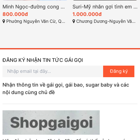
Minh Ngọc-đường cong đầy quyến rũ nét đẹp tinh tế
Suri-Mỹ nhân gợi tình em gái rất dâm rất xinh
800.000đ
1.000.000đ
Phường Nguyễn Văn Cừ, Quy Nhơn, Bình Định
Chương Dương-Nguyễn Văn Cừ-TP quy Nhơn Bình Định
ĐĂNG KÝ NHẬN TIN TỨC GÁI GỌI
Đăng ký
Nhận thông tin về gái gọi, gái bao, sugar baby và các
nội dung cùng chủ đề