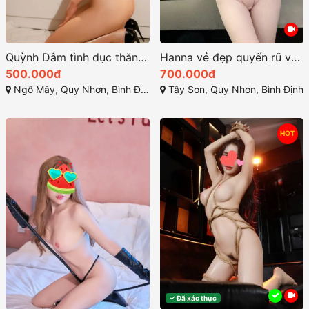
Quỳnh Dâm tình dục thăng hoa rất đáng trải nghiệm ở Quy Nhơn
Hanna vẻ đẹp quyến rũ và thần thái sexy
500.000đ
700.000đ
Ngô Mây, Quy Nhơn, Bình Định
Tây Sơn, Quy Nhơn, Bình Định
HOT
Đã xác thực
✓