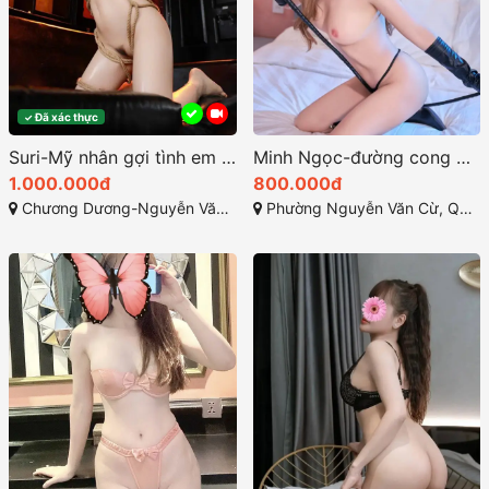
Đã xác thực
✓
Suri-Mỹ nhân gợi tình em gái rất dâm rất xinh
Minh Ngọc-đường cong đầy quyến rũ nét đẹp tinh tế
1.000.000đ
800.000đ
Chương Dương-Nguyễn Văn Cừ-TP quy Nhơn Bình Định
Phường Nguyễn Văn Cừ, Quy Nhơn, Bình Định