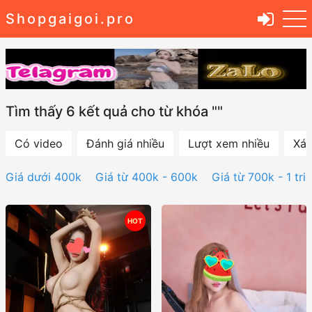
Shopgaigoi.pro
Tìm thấy 6 kết quả cho từ khóa ""
Có video
Đánh giá nhiều
Lượt xem nhiều
Xác
Giá dưới 400k
Giá từ 400k - 600k
Giá từ 700k - 1 tri
HOT