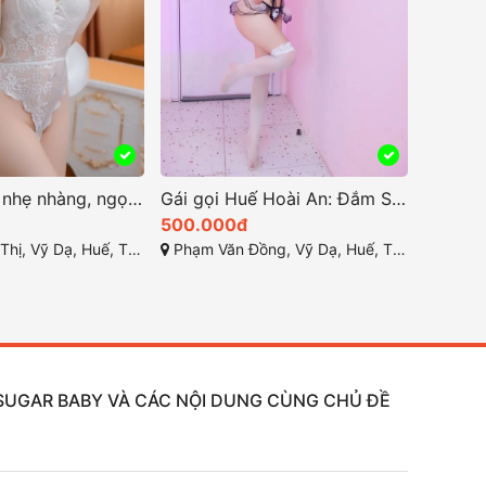
Phương Anh nhẹ nhàng, ngọt ngào và đầy ấm áp
Gái gọi Huế Hoài An: Đắm Say Trong Vẻ Đẹp Đầy Quyến Rũ
500.000đ
ỹ Dạ, Huế, Thừa Thiên Huế
Phạm Văn Đồng, Vỹ Dạ, Huế, Thừa Thiên Huế
, SUGAR BABY VÀ CÁC NỘI DUNG CÙNG CHỦ ĐỀ