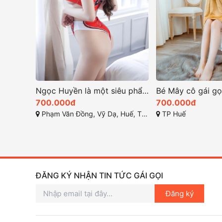
Ngọc Huyền là một siêu phẩm gái gọi huế xinh đẹp
700.000đ
700.000đ
Phạm Văn Đồng, Vỹ Dạ, Huế, Thừa Thiên Huế
TP Huế
ĐĂNG KÝ NHẬN TIN TỨC GÁI GỌI
Đăng ký