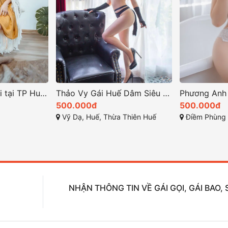
Bé Mây cô gái gọi tại TP Huế nổi bật cuốn hút
Thảo Vy Gái Huế Dâm Siêu Kĩ Năng Làm Tình Bao Phê
500.000đ
500.000đ
Vỹ Dạ, Huế, Thừa Thiên Huế
Điềm Phùng Thị, V
NHẬN THÔNG TIN VỀ GÁI GỌI, GÁI BAO