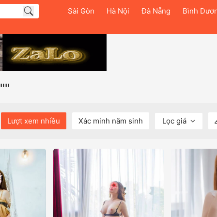
Sài Gòn
Hà Nội
Đà Nẵng
Bình Dươ
""
Lượt xem nhiều
Xác minh năm sinh
Lọc giá