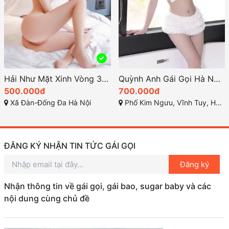
Hải Như Mặt Xinh Vòng 3 Ngon Cực Đỉnh
Quỳnh Anh Gái Gọi Hà Nội Xinh Dâm MS 206
500.000đ
700.000đ
Xã Đàn-Đống Đa Hà Nội
Phố Kim Ngưu, Vĩnh Tuy, Hai Bà Trưng, Hà Nội,
ĐĂNG KÝ NHẬN TIN TỨC GÁI GỌI
Đăng ký
Nhận thông tin về gái gọi, gái bao, sugar baby và các
nội dung cùng chủ đề