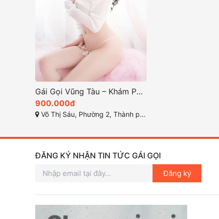
Gái Gọi Vũng Tàu – Khám Phá Thế Giới Giải Trí Đặc Biệt năm 2025
900.000đ
Võ Thị Sáu, Phường 2, Thành phố Vũng Tầu, Bà Rịa - Vũng Tàu
ĐĂNG KÝ NHẬN TIN TỨC GÁI GỌI
Đăng ký