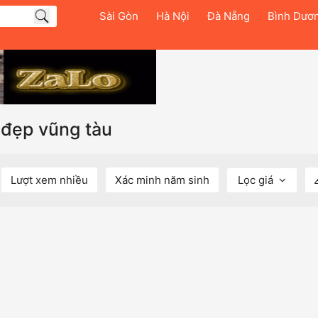
Sài Gòn
Hà Nội
Đà Nẵng
Bình Dươ
h đẹp vũng tàu
Lượt xem nhiều
Xác minh năm sinh
Lọc giá