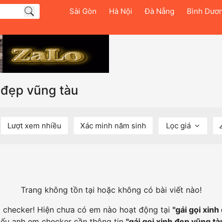
Sài Gòn
Hà Nội
Đà Nẵng
Bình Dươ
h đẹp vũng tàu
Lượt xem nhiều
Xác minh năm sinh
Lọc giá
Trang không tồn tại hoặc không có bài viết nào!
m checker! Hiện chưa có em nào hoạt động tại
"
gái gọi xinh
ếu anh em checker cần thông tin
"
gái gọi xinh đẹp vũng tà