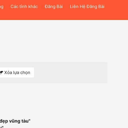
ng
Các tỉnh khác
Đăng Bài
Liên Hệ Đăng Bài
Xóa lựa chọn
 đẹp vũng tàu
"
u
"