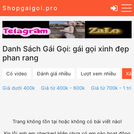
Shopgaigoi.pro
Danh Sách Gái Gọi: gái gọi xinh đẹp
phan rang
Có video
Đánh giá nhiều
Lượt xem nhiều
Xác
Giá dưới 400k
Giá từ 400k - 600k
Giá từ 700k - 1 tri
Trang không tồn tại hoặc không có bài viết nào!
Xin lỗi anh em checker! Hiện chưa có em nào hoạt động