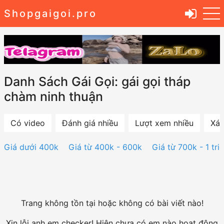
Shopgaigoi.pro
Danh Sách Gái Gọi: gái gọi tháp
chàm ninh thuận
Có video
Đánh giá nhiều
Lượt xem nhiều
Xác
Giá dưới 400k
Giá từ 400k - 600k
Giá từ 700k - 1 tri
Trang không tồn tại hoặc không có bài viết nào!
Xin lỗi anh em checker! Hiện chưa có em nào hoạt động