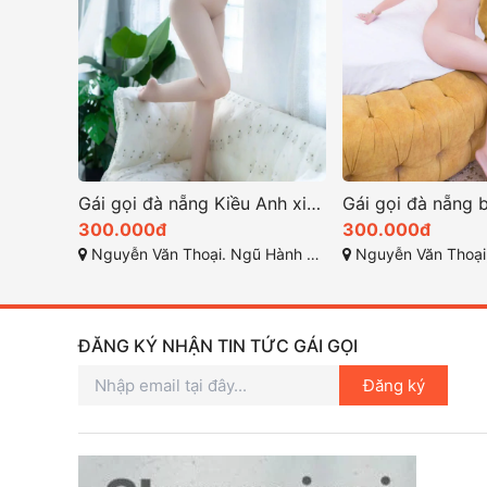
Gái gọi đà nẵng Kiều Anh xinh ngoan làm tình chất
300.000đ
300.000đ
Nguyễn Văn Thoại. Ngũ Hành Sơn .Đà Nẵng
Nguyễn Văn Thoại, Mỹ An, Ngũ
ĐĂNG KÝ NHẬN TIN TỨC GÁI GỌI
Đăng ký