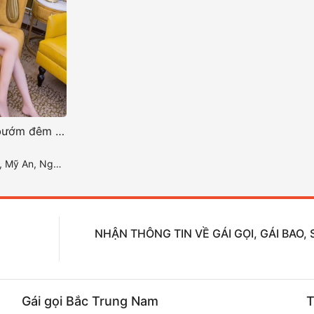
Gái gọi đà nẵng bướm đêm xinh đẹp
 Hành Sơn, Đà Nẵng
NHẬN THÔNG TIN VỀ GÁI GỌI, GÁI BAO
Gái gọi Bắc Trung Nam
T