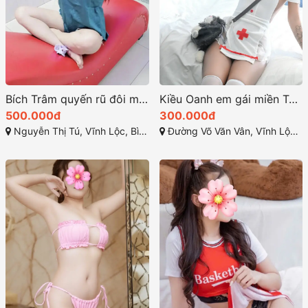
Bích Trâm quyến rũ đôi mắt lấp lánh và làn da trắng sáng
Kiều Oanh em gái miền Tây giọng nói ngọt ngào trong trẻo
500.000đ
300.000đ
Nguyễn Thị Tú, Vĩnh Lộc, Bình Chánh
Đường Võ Văn Vân, Vĩnh Lộc B, Bình Chánh, Thành phố Hồ Chí Minh