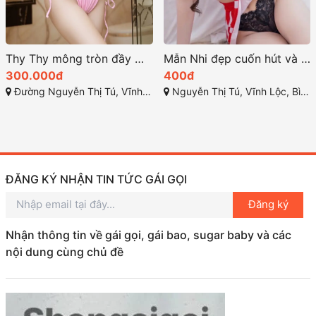
Thy Thy mông tròn đầy mềm mại và nuột nà
Mẫn Nhi đẹp cuốn hút và khả năng làm vừa lòng mọi khách
300.000đ
400đ
Đường Nguyễn Thị Tú, Vĩnh Lộc B, Bình Chánh, Thành phố Hồ Chí Minh
Nguyễn Thị Tú, Vĩnh Lộc, Bình Chánh
ĐĂNG KÝ NHẬN TIN TỨC GÁI GỌI
Đăng ký
Nhận thông tin về gái gọi, gái bao, sugar baby và các
nội dung cùng chủ đề