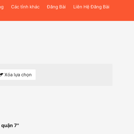
ng
Các tỉnh khác
Đăng Bài
Liên Hệ Đăng Bài
Xóa lựa chọn
i quận 7
"