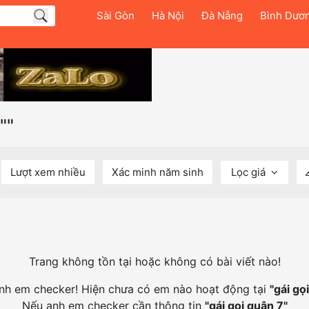
Sài Gòn
Hà Nội
Đà Nẵng
Bình Dươ
""
Lượt xem nhiều
Xác minh năm sinh
Lọc giá
Trang không tồn tại hoặc không có bài viết nào!
 anh em checker! Hiện chưa có em nào hoạt động tại
"
gái gọ
Nếu anh em checker cần thông tin
"
gái gọi quận 7
"