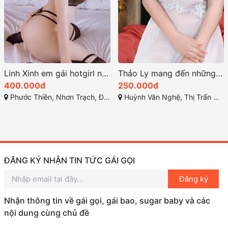
Linh Xinh em gái hotgirl nóng bỏng đầy quyến rũ
Thảo Ly mang đến những kỹ năng làm tình điêu luyện
400.000đ
250.000đ
Phước Thiền, Nhơn Trạch, Đồng Nai
Huỳnh Văn Nghệ, Thị Trấn Hiệp Phước, Nhơn Trạch, Đồng Nai
ĐĂNG KÝ NHẬN TIN TỨC GÁI GỌI
Đăng ký
Nhận thông tin về gái gọi, gái bao, sugar baby và các
nội dung cùng chủ đề