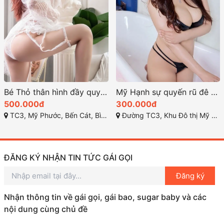
Bé Thỏ thân hình đầy quyến rũ và kiêu kỳ
Mỹ Hạnh sự quyến rũ đê mê đến lạ kỳ
500.000đ
300.000đ
TC3, Mỹ Phước, Bến Cát, Bình Dương
Đường TC3, Khu Đô thị Mỹ Phước 2, Mỹ Phước, Bến Cát, Bình Dương
ĐĂNG KÝ NHẬN TIN TỨC GÁI GỌI
Đăng ký
Nhận thông tin về gái gọi, gái bao, sugar baby và các
nội dung cùng chủ đề