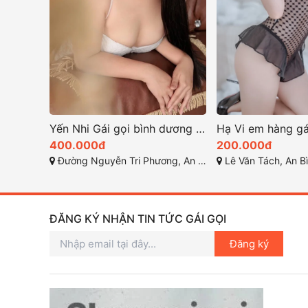
Yến Nhi Gái gọi bình dương cực xinh non tơ quyến rủ
400.000đ
200.000đ
Đường Nguyễn Tri Phương, An Bình, Dĩ An, Bình Dương
Lê Văn Tách, An Bình, D
ĐĂNG KÝ NHẬN TIN TỨC GÁI GỌI
Đăng ký