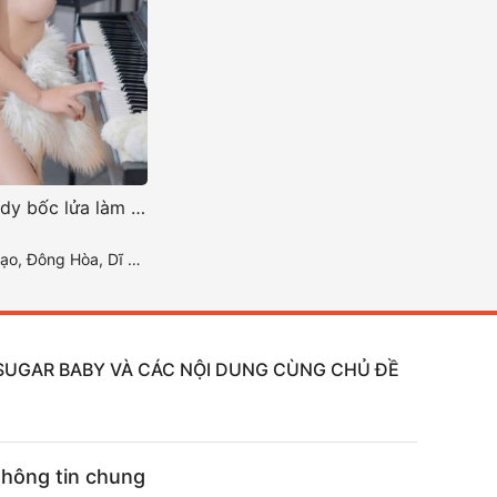
Minh Thư body bốc lửa làm tình như gấu
g Hòa, Dĩ An, Bình Dương
, SUGAR BABY VÀ CÁC NỘI DUNG CÙNG CHỦ ĐỀ
hông tin chung