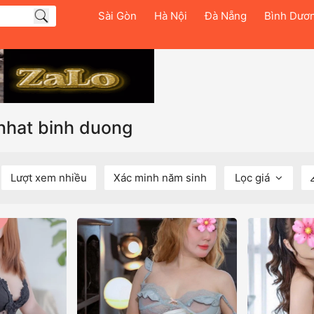
Sài Gòn
Hà Nội
Đà Nẵng
Bình Dươ
 nhat binh duong
Lượt xem nhiều
Xác minh năm sinh
Lọc giá