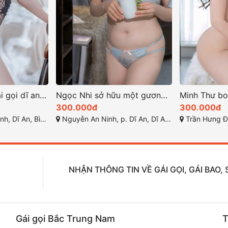
Hạ Vi em hàng gái gọi dĩ an giá rẽ chất
Ngọc Nhi sở hữu một gương mặt trẻ trung ngọt ngào
300.000đ
300.000đ
ĩ An, Bình Dương
Nguyễn An Ninh, p. Dĩ An, Dĩ An, Bình Dương
Trần Hưng Đạo, Đôn
NHẬN THÔNG TIN VỀ GÁI GỌI, GÁI BAO
Gái gọi Bắc Trung Nam
T