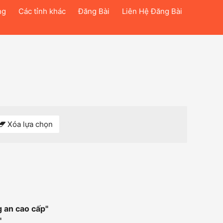
ng
Các tỉnh khác
Đăng Bài
Liên Hệ Đăng Bài
Xóa lựa chọn
g an cao cấp
"
"