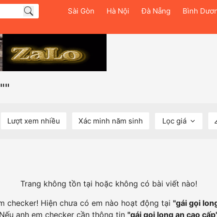
Sài Gòn
Hà Nội
Đà Nẵng
Bình Dươ
""
Lượt xem nhiều
Xác minh năm sinh
Lọc giá
Trang không tồn tại hoặc không có bài viết nào!
em checker! Hiện chưa có em nào hoạt động tại
"
gái gọi lon
Nếu anh em checker cần thông tin
"
gái gọi long an cao cấp