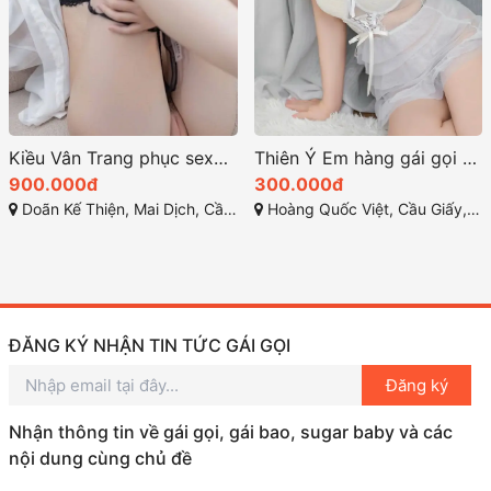
Kiều Vân Trang phục sexy tôn lên những đường nét tinh tế
Thiên Ý Em hàng gái gọi cầu giấy ngọt ngào và quyến rũ
900.000đ
300.000đ
Doãn Kế Thiện, Mai Dịch, Cầu Giấy, Hà Nội
Hoàng Quốc Việt, Cầu Giấy, Hà Nội, Việt Nam
ĐĂNG KÝ NHẬN TIN TỨC GÁI GỌI
Đăng ký
Nhận thông tin về gái gọi, gái bao, sugar baby và các
nội dung cùng chủ đề