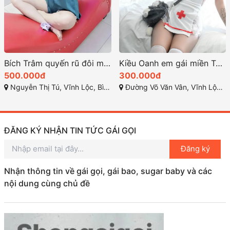
Bích Trâm quyến rũ đôi mắt lấp lánh và làn da trắng sáng
Kiều Oanh em gái miền Tây giọng nói ngọt ngào trong trẻo
500.000đ
300.000đ
Nguyễn Thị Tú, Vĩnh Lộc, Bình Chánh
Đường Võ Văn Vân, Vĩnh Lộc B, Bình Chánh, Thành phố Hồ Chí Minh
ĐĂNG KÝ NHẬN TIN TỨC GÁI GỌI
Đăng ký
Nhận thông tin về gái gọi, gái bao, sugar baby và các
nội dung cùng chủ đề