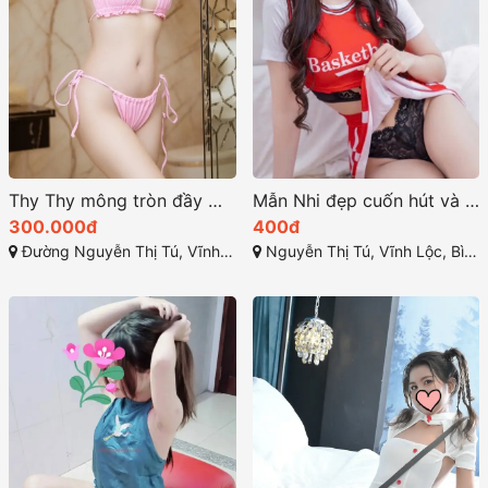
Thy Thy mông tròn đầy mềm mại và nuột nà
Mẫn Nhi đẹp cuốn hút và khả năng làm vừa lòng mọi khách
300.000đ
400đ
Đường Nguyễn Thị Tú, Vĩnh Lộc B, Bình Chánh, Thành phố Hồ Chí Minh
Nguyễn Thị Tú, Vĩnh Lộc, Bình Chánh