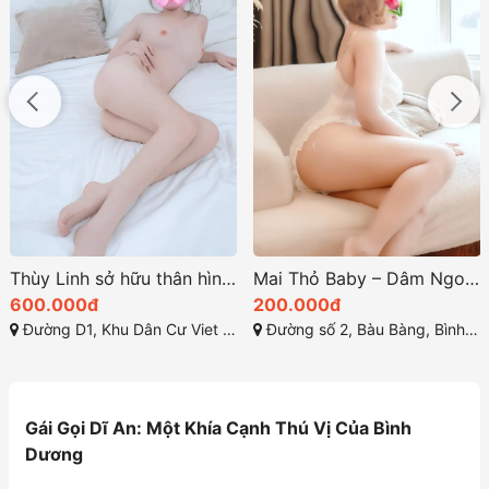
Thùy Linh sở hữu thân hình mảnh mai với dáng chuẩn
Mai Thỏ Baby – Dâm Ngoan Diệu Dàng Chiều Khách
600.000đ
200.000đ
Đường D1, Khu Dân Cư Viet Sing, Thuận Giao, Thuận An, Bình Dương
Đường số 2, Bàu Bàng, Bình Dương
Gái Gọi Dĩ An: Một Khía Cạnh Thú Vị Của Bình
Dương