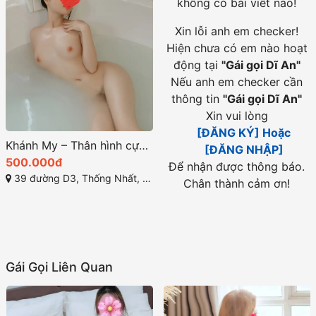
không có bài viết nào!
Xin lỗi anh em checker!
Hiện chưa có em nào hoạt
động tại
"
Gái gọi Dĩ An
"
Nếu anh em checker cần
thông tin
"
Gái gọi Dĩ An
"
Xin vui lòng
[ĐĂNG KÝ] Hoặc
Khánh My – Thân hình cực gợi cảm, Body đỉnh – Gái gọi Dĩ An Bình Dương xinh đẹp
[ĐĂNG NHẬP]
500.000đ
Để nhận được thông báo.
39 đường D3, Thống Nhất, Dĩ An, Bình Dương
Chân thành cảm ơn!
Gái Gọi Liên Quan