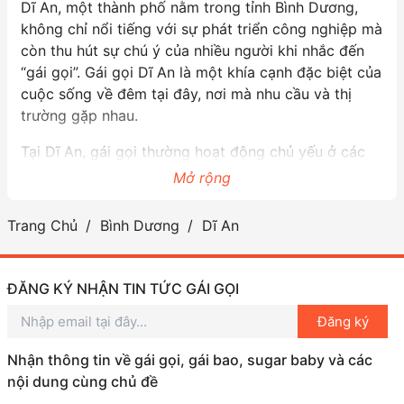
Dĩ An, một thành phố nằm trong tỉnh Bình Dương,
không chỉ nổi tiếng với sự phát triển công nghiệp mà
còn thu hút sự chú ý của nhiều người khi nhắc đến
“gái gọi”. Gái gọi Dĩ An là một khía cạnh đặc biệt của
cuộc sống về đêm tại đây, nơi mà nhu cầu và thị
trường gặp nhau.
Tại Dĩ An, gái gọi thường hoạt động chủ yếu ở các
khu vực như gần các khu công nghiệp, nhà trọ hoặc
Mở rộng
các quán cà phê. Điều này làm cho họ dễ dàng tiếp
cận với những người lao động và khách du lịch. Điều
Trang Chủ
Bình Dương
Dĩ An
thú vị là thị trường gái gọi ở Dĩ An khá đa dạng, từ
những cô gái trẻ tuổi, cho đến những người phụ nữ
có kinh nghiệm sống phong phú hơn.
ĐĂNG KÝ NHẬN TIN TỨC GÁI GỌI
Dĩ An cũng được biết đến với những hình thức dịch
Đăng ký
vụ đi kèm phong phú, từ việc nhậu nhẹt đến thuê
Nhận thông tin về gái gọi, gái bao, sugar baby và các
phòng nghỉ. Nhiều người tìm đến gái gọi không chỉ
nội dung cùng chủ đề
để giải tỏa nhu cầu cá nhân mà còn để có những trải